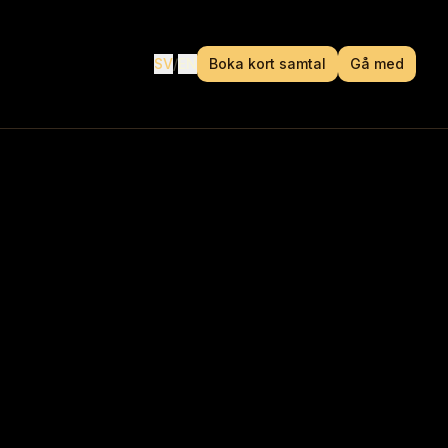
SV
/
EN
Boka kort samtal
Gå med