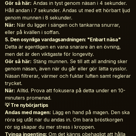
Gör så här:
Andas in tyst genom näsan i 4 sekunder.
Håll andan i 7 sekunder. Andas ut med ett hörbart ljud
genom munnen i 8 sekunder.
När:
När du ligger i sängen och tankarna snurrar,
eller på kvällen i soffan.
5. Den osynliga vardagsandningen: "Enbart näsa"
Detta är egentligen en vana snarare än en övning,
men det är den viktigaste för longevity.
Gör så här:
Stäng munnen. Se till att all andning sker
genom näsan, även när du går eller gör lätta sysslor.
Näsan filtrerar, värmer och fuktar luften samt reglerar
trycket.
När:
Alltid. Prova att fokusera på detta under en 10-
minuters promenad.
💡 Tre nybörjartips
Andas med magen:
Lägg en hand på magen. Den ska
röra sig utåt när du andas in. Om bara bröstkorgen
rör sig skapar du mer stress i kroppen.
Tvinga ingenting:
Om det känns obehagligt att hålla