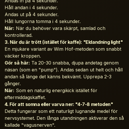
Andas in på 4 sekunder.
Håll andan i 4 sekunder.
Andas ut på 4 sekunder.
Håll lungorna tomma i 4 sekunder.
När:
När du behöver vara skärpt, samlad och
kontrollerad.
3. När du är trött (istället för kaffe): "Eldandning light"
En mjukare variant av Wim Hof-metoden som snabbt
väcker kroppen.
Gör så här:
Ta 20-30 snabba, djupa andetag genom
näsan (som en "pump"). Andas sedan ut helt och håll
andan så länge det känns bekvämt. Upprepa 2-3
gånger.
När:
Som en naturlig energikick istället för
eftermiddagskaffet.
4. För att somna eller varva ner: "4-7-8 metoden"
Detta fungerar som ett naturligt lugnande medel för
nervsystemet. Den långa utandningen aktiverar den så
kallade "vagusnerven".