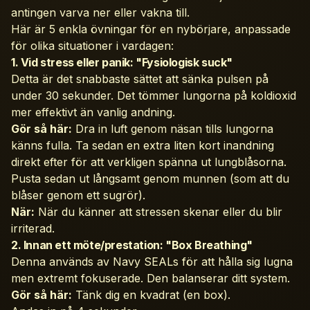
antingen varva ner eller vakna till.
Här är 5 enkla övningar för en nybörjare, anpassade
för olika situationer i vardagen:
1. Vid stress eller panik: "Fysiologisk suck"
Detta är det snabbaste sättet att sänka pulsen på
under 30 sekunder. Det tömmer lungorna på koldioxid
mer effektivt än vanlig andning.
Gör så här:
Dra in luft genom näsan tills lungorna
känns fulla. Ta sedan en extra liten kort inandning
direkt efter för att verkligen spänna ut lungblåsorna.
Pusta sedan ut långsamt genom munnen (som att du
blåser genom ett sugrör).
När:
När du känner att stressen skenar eller du blir
irriterad.
2. Innan ett möte/prestation: "Box Breathing"
Denna används av Navy SEALs för att hålla sig lugna
men extremt fokuserade. Den balanserar ditt system.
Gör så här:
Tänk dig en kvadrat (en box).